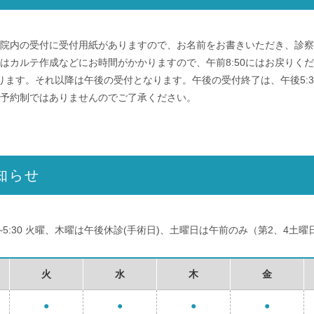
す。院内の受付に受付用紙がありますので、お名前をお書きいただき、診
の方はカルテ作成などにお時間がかかりますので、午前8:50にはお戻りく
おります。それ以降は午後の受付となります。午後の受付終了は、午後5:
予約制ではありませんのでご了承ください。
知らせ
後3:00~5:30 火曜、木曜は午後休診(手術日)、土曜日は午前のみ（第2、4土
火
水
木
金
●
●
●
●