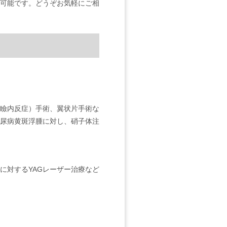
可能です。どうぞお気軽にご相
瞼内反症）手術、翼状片手術な
尿病黄斑浮腫に対し、硝子体注
に対するYAGレーザー治療など