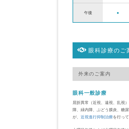
午後
●
眼科診療のご
外来のご案内
眼科一般診療
屈折異常（近視、遠視、乱視）
障、緑内障、ぶどう膜炎、糖尿
が、
近視進行抑制治療
を行って