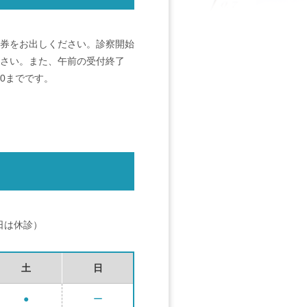
察券をお出しください。診察開始
ださい。また、午前の受付終了
30までです。
曜日は休診）
土
日
●
ー